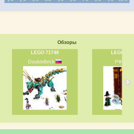
Обзоры
LEGO 71746
LEGO 763
DoubleBrick
РФФЛ